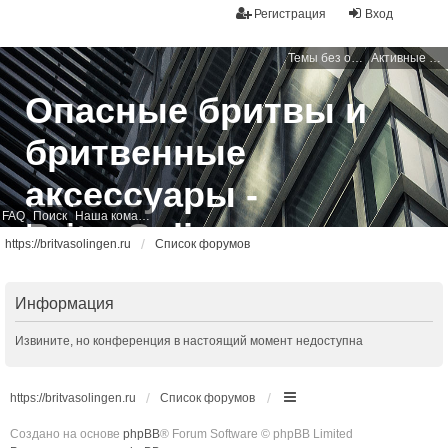
Регистрация
Вход
Темы без ответов
Активные темы
Опасные бритвы и
бритвенные
аксессуары -
FAQ
Поиск
Наша команда
BritvaSolingen
https://britvasolingen.ru
Список форумов
Свободный бритвенный форум
Информация
Извините, но конференция в настоящий момент недоступна
https://britvasolingen.ru
Список форумов
Создано на основе
phpBB
® Forum Software © phpBB Limited