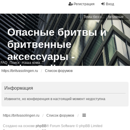
Регистрация
Вход
Темы без ответов
Активные темы
Опасные бритвы и
бритвенные
аксессуары -
FAQ
Поиск
Наша команда
BritvaSolingen
https://britvasolingen.ru
Список форумов
Свободный бритвенный форум
Информация
Извините, но конференция в настоящий момент недоступна
https://britvasolingen.ru
Список форумов
Создано на основе
phpBB
® Forum Software © phpBB Limited