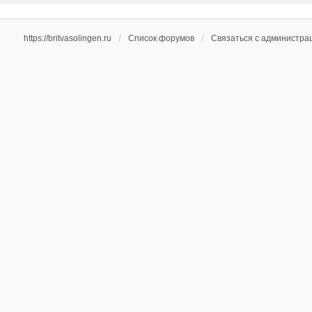
https://britvasolingen.ru
Список форумов
Связаться с администра