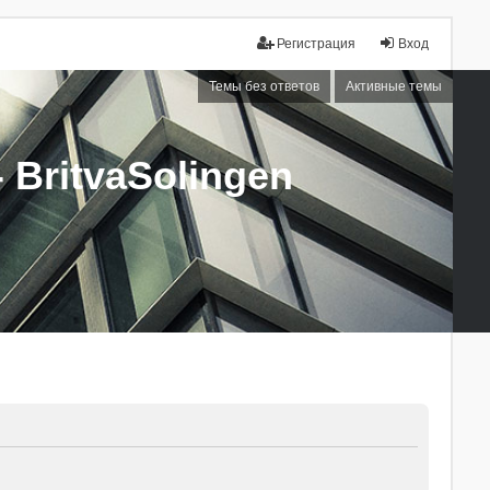
Регистрация
Вход
Темы без ответов
Активные темы
BritvaSolingen