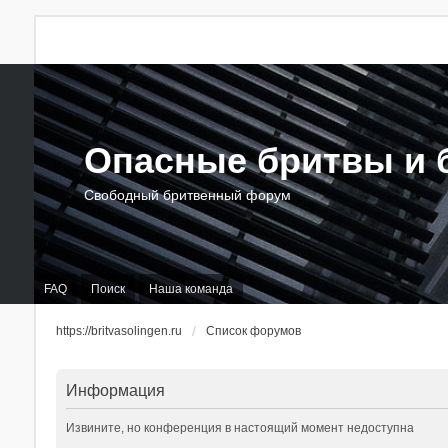
Опасные бритвы и б
Свободный бритвенный форум
FAQ
Поиск
Наша команда
https://britvasolingen.ru
Список форумов
Информация
Извините, но конференция в настоящий момент недоступна