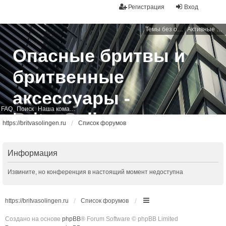
Регистрация
Вход
Темы без ответов
Активные темы
Опасные бритвы и
бритвенные
аксессуары -
FAQ
Поиск
Наша команда
BritvaSolingen
https://britvasolingen.ru
Список форумов
Свободный бритвенный форум
Информация
Извините, но конференция в настоящий момент недоступна
https://britvasolingen.ru
Список форумов
Создано на основе
phpBB
® Forum Software © phpBB Limited