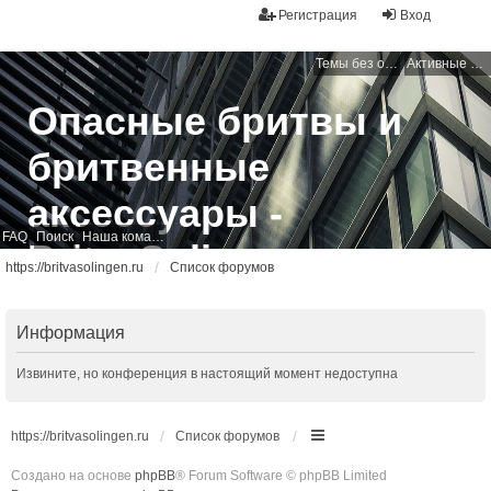
Регистрация
Вход
Темы без ответов
Активные темы
Опасные бритвы и
бритвенные
аксессуары -
FAQ
Поиск
Наша команда
BritvaSolingen
https://britvasolingen.ru
Список форумов
Свободный бритвенный форум
Информация
Извините, но конференция в настоящий момент недоступна
https://britvasolingen.ru
Список форумов
Создано на основе
phpBB
® Forum Software © phpBB Limited