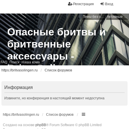
Регистрация
Вход
Темы без ответов
Активные темы
Опасные бритвы и
бритвенные
аксессуары -
FAQ
Поиск
Наша команда
BritvaSolingen
https://britvasolingen.ru
Список форумов
Свободный бритвенный форум
Информация
Извините, но конференция в настоящий момент недоступна
https://britvasolingen.ru
Список форумов
Создано на основе
phpBB
® Forum Software © phpBB Limited