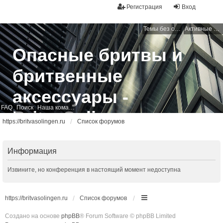
Регистрация
Вход
Темы без ответов
Активные темы
Опасные бритвы и
бритвенные
аксессуары -
FAQ
Поиск
Наша команда
BritvaSolingen
https://britvasolingen.ru
Список форумов
Свободный бритвенный форум
Информация
Извините, но конференция в настоящий момент недоступна
https://britvasolingen.ru
Список форумов
Создано на основе
phpBB
® Forum Software © phpBB Limited