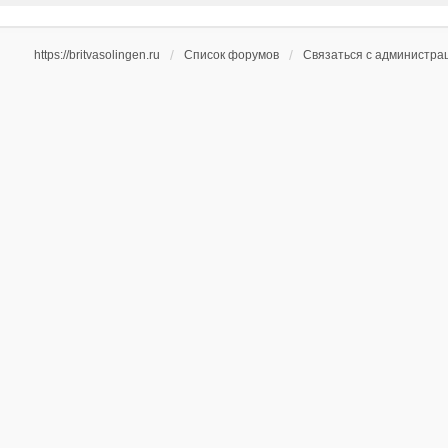
https://britvasolingen.ru
Список форумов
Связаться с администра