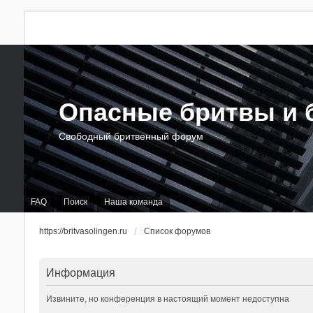
Опасные бритвы и б
Свободный бритвенный форум
FAQ
Поиск
Наша команда
https://britvasolingen.ru
Список форумов
Информация
Извините, но конференция в настоящий момент недоступна