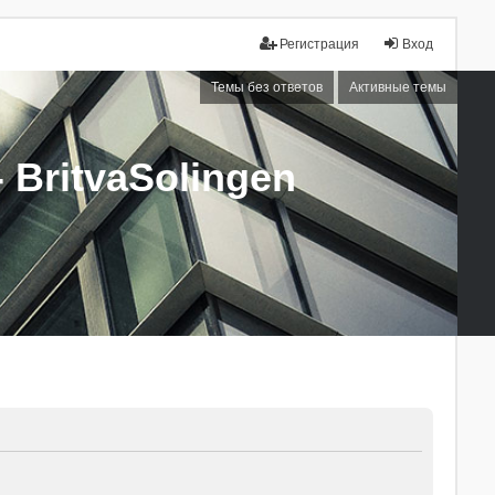
Регистрация
Вход
Темы без ответов
Активные темы
BritvaSolingen