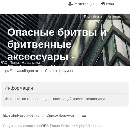
Регистрация
Вход
Темы без ответов
Активные темы
Опасные бритвы и
бритвенные
аксессуары -
FAQ
Поиск
Наша команда
BritvaSolingen
https://britvasolingen.ru
Список форумов
Свободный бритвенный форум
Информация
Извините, но конференция в настоящий момент недоступна
https://britvasolingen.ru
Список форумов
Создано на основе
phpBB
® Forum Software © phpBB Limited