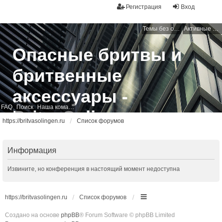
Регистрация
Вход
Темы без ответов
Активные темы
Опасные бритвы и
бритвенные
аксессуары -
FAQ
Поиск
Наша команда
BritvaSolingen
https://britvasolingen.ru
Список форумов
Свободный бритвенный форум
Информация
Извините, но конференция в настоящий момент недоступна
https://britvasolingen.ru
Список форумов
Создано на основе
phpBB
® Forum Software © phpBB Limited