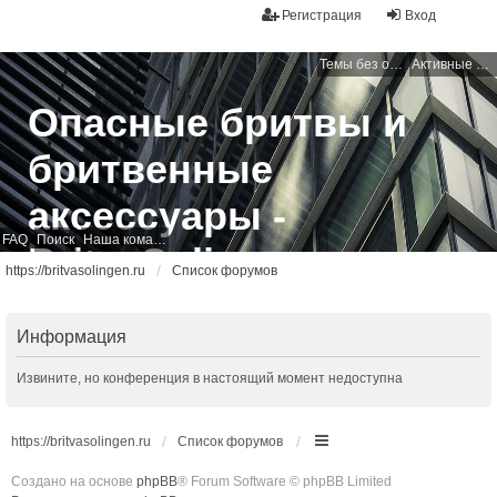
Регистрация
Вход
Темы без ответов
Активные темы
Опасные бритвы и
бритвенные
аксессуары -
FAQ
Поиск
Наша команда
BritvaSolingen
https://britvasolingen.ru
Список форумов
Свободный бритвенный форум
Информация
Извините, но конференция в настоящий момент недоступна
https://britvasolingen.ru
Список форумов
Создано на основе
phpBB
® Forum Software © phpBB Limited