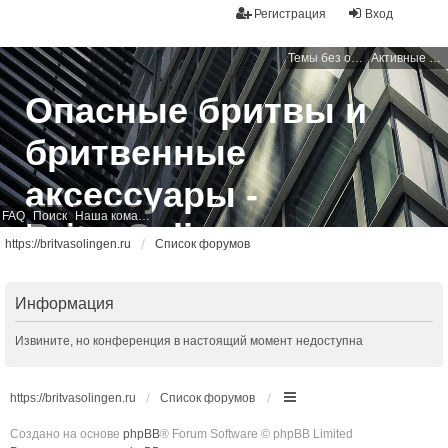
Регистрация
Вход
Темы без ответов
Активные темы
Опасные бритвы и
бритвенные
аксессуары -
FAQ
Поиск
Наша команда
BritvaSolingen
https://britvasolingen.ru
Список форумов
Свободный бритвенный форум
Информация
Извините, но конференция в настоящий момент недоступна
https://britvasolingen.ru
Список форумов
Создано на основе
phpBB
® Forum Software © phpBB Limited