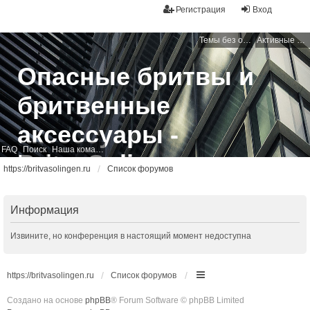
Регистрация
Вход
Темы без ответов
Активные темы
Опасные бритвы и
бритвенные
аксессуары -
FAQ
Поиск
Наша команда
BritvaSolingen
https://britvasolingen.ru
Список форумов
Свободный бритвенный форум
Информация
Извините, но конференция в настоящий момент недоступна
https://britvasolingen.ru
Список форумов
Создано на основе
phpBB
® Forum Software © phpBB Limited