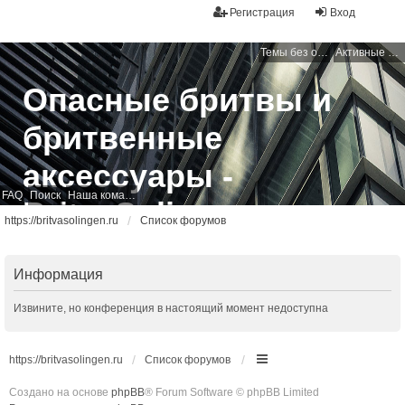
Регистрация
Вход
Темы без ответов
Активные темы
Опасные бритвы и
бритвенные
аксессуары -
FAQ
Поиск
Наша команда
BritvaSolingen
https://britvasolingen.ru
Список форумов
Свободный бритвенный форум
Информация
Извините, но конференция в настоящий момент недоступна
https://britvasolingen.ru
Список форумов
Создано на основе
phpBB
® Forum Software © phpBB Limited