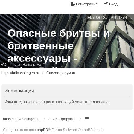
Регистрация
Вход
Темы без ответов
Активные темы
Опасные бритвы и
бритвенные
аксессуары -
FAQ
Поиск
Наша команда
BritvaSolingen
https://britvasolingen.ru
Список форумов
Свободный бритвенный форум
Информация
Извините, но конференция в настоящий момент недоступна
https://britvasolingen.ru
Список форумов
Создано на основе
phpBB
® Forum Software © phpBB Limited