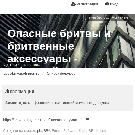
Регистрация
Вход
Темы без ответов
Активные темы
Опасные бритвы и
бритвенные
аксессуары -
FAQ
Поиск
Наша команда
BritvaSolingen
https://britvasolingen.ru
Список форумов
Свободный бритвенный форум
Информация
Извините, но конференция в настоящий момент недоступна
https://britvasolingen.ru
Список форумов
Создано на основе
phpBB
® Forum Software © phpBB Limited