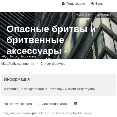
Регистрация
Вход
Темы без ответов
Активные темы
Опасные бритвы и
бритвенные
аксессуары -
FAQ
Поиск
Наша команда
BritvaSolingen
https://britvasolingen.ru
Список форумов
Свободный бритвенный форум
Информация
Извините, но конференция в настоящий момент недоступна
https://britvasolingen.ru
Список форумов
Создано на основе
phpBB
® Forum Software © phpBB Limited