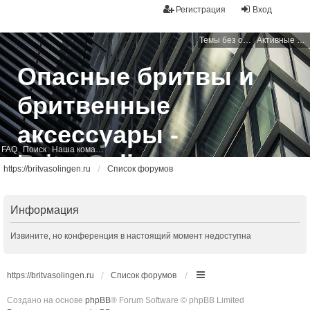
Регистрация
Вход
Темы без ответов
Активные темы
Опасные бритвы и
бритвенные
аксессуары -
FAQ
Поиск
Наша команда
BritvaSolingen
https://britvasolingen.ru
Список форумов
Свободный бритвенный форум
Информация
Извините, но конференция в настоящий момент недоступна
https://britvasolingen.ru
Список форумов
Создано на основе
phpBB
® Forum Software © phpBB Limited