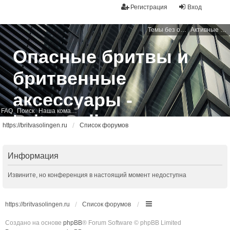
Регистрация
Вход
Темы без ответов
Активные темы
Опасные бритвы и
бритвенные
аксессуары -
FAQ
Поиск
Наша команда
BritvaSolingen
https://britvasolingen.ru
Список форумов
Свободный бритвенный форум
Информация
Извините, но конференция в настоящий момент недоступна
https://britvasolingen.ru
Список форумов
Создано на основе
phpBB
® Forum Software © phpBB Limited