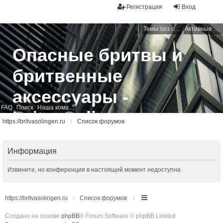
Регистрация
Вход
Темы без ответов
Активные темы
Опасные бритвы и
бритвенные
аксессуары -
FAQ
Поиск
Наша команда
BritvaSolingen
https://britvasolingen.ru
Список форумов
Свободный бритвенный форум
Информация
Извините, но конференция в настоящий момент недоступна
https://britvasolingen.ru
Список форумов
Создано на основе
phpBB
® Forum Software © phpBB Limited