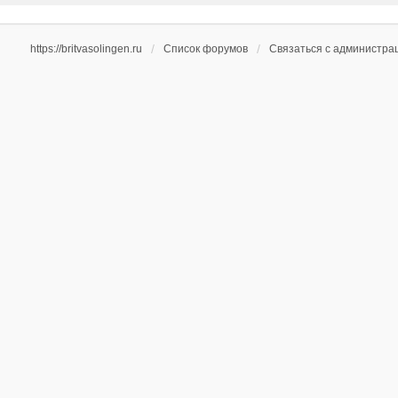
https://britvasolingen.ru
Список форумов
Связаться с администра