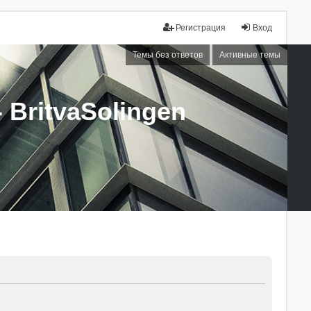
Регистрация
Вход
Темы без ответов
Активные темы
BritvaSolingen