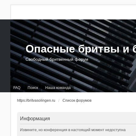
Опасные бритвы и б
Свободный бритвенный форум
FAQ
Поиск
Наша команда
https://britvasolingen.ru
Список форумов
Информация
Извините, но конференция в настоящий момент недоступна