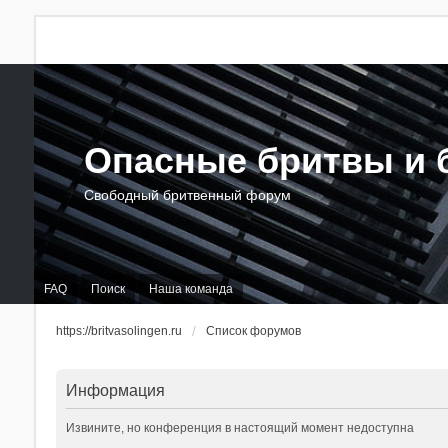
Опасные бритвы и б
Свободный бритвенный форум
FAQ
Поиск
Наша команда
https://britvasolingen.ru
Список форумов
Информация
Извините, но конференция в настоящий момент недоступна