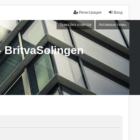
Регистрация
Вход
Темы без ответов
Активные темы
BritvaSolingen