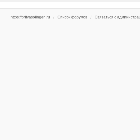
https://britvasolingen.ru
Список форумов
Связаться с администра