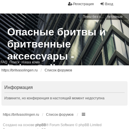
Регистрация
Вход
Темы без ответов
Активные темы
Опасные бритвы и
бритвенные
аксессуары -
FAQ
Поиск
Наша команда
BritvaSolingen
https://britvasolingen.ru
Список форумов
Свободный бритвенный форум
Информация
Извините, но конференция в настоящий момент недоступна
https://britvasolingen.ru
Список форумов
Создано на основе
phpBB
® Forum Software © phpBB Limited