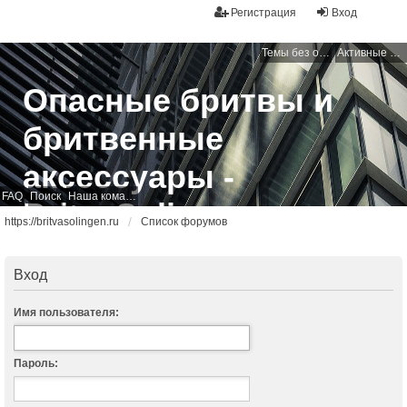
Регистрация
Вход
Темы без ответов
Активные темы
Опасные бритвы и
бритвенные
аксессуары -
FAQ
Поиск
Наша команда
BritvaSolingen
https://britvasolingen.ru
Список форумов
Свободный бритвенный форум
Вход
Имя пользователя:
Пароль: