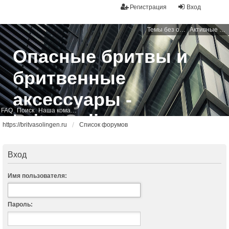
Регистрация
Вход
Темы без ответов
Активные темы
Опасные бритвы и
бритвенные
аксессуары -
FAQ
Поиск
Наша команда
BritvaSolingen
https://britvasolingen.ru
Список форумов
Свободный бритвенный форум
Вход
Имя пользователя:
Пароль: