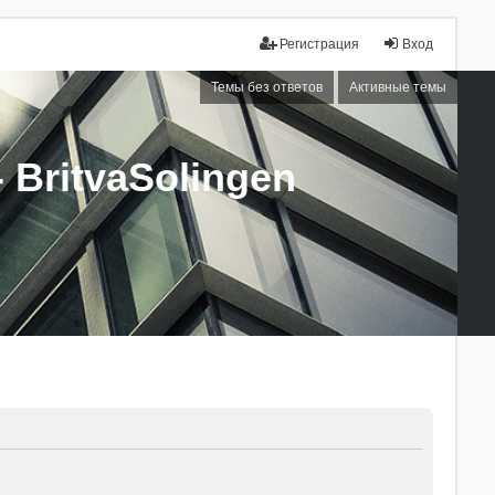
Регистрация
Вход
Темы без ответов
Активные темы
BritvaSolingen