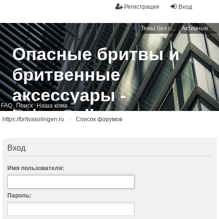
Регистрация
Вход
Темы без ответов
Активные темы
Опасные бритвы и
бритвенные
аксессуары -
FAQ
Поиск
Наша команда
BritvaSolingen
https://britvasolingen.ru
Список форумов
Свободный бритвенный форум
Вход
Имя пользователя:
Пароль: