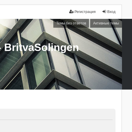
Регистрация
Вход
Темы без ответов
Активные темы
BritvaSolingen