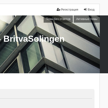
Регистрация
Вход
Темы без ответов
Активные темы
BritvaSolingen