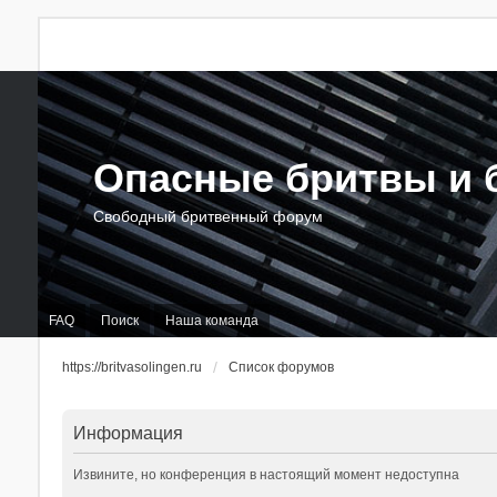
Опасные бритвы и б
Свободный бритвенный форум
FAQ
Поиск
Наша команда
https://britvasolingen.ru
Список форумов
Информация
Извините, но конференция в настоящий момент недоступна