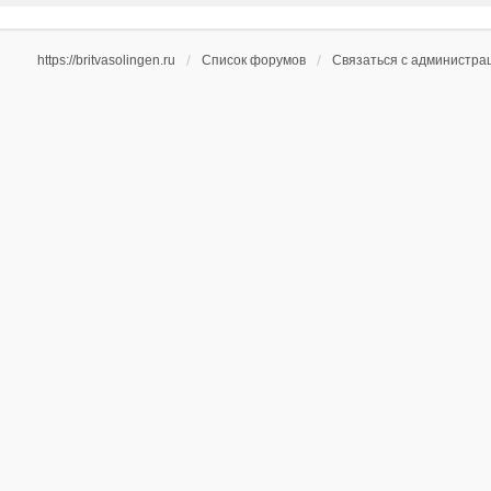
https://britvasolingen.ru
Список форумов
Связаться с администра