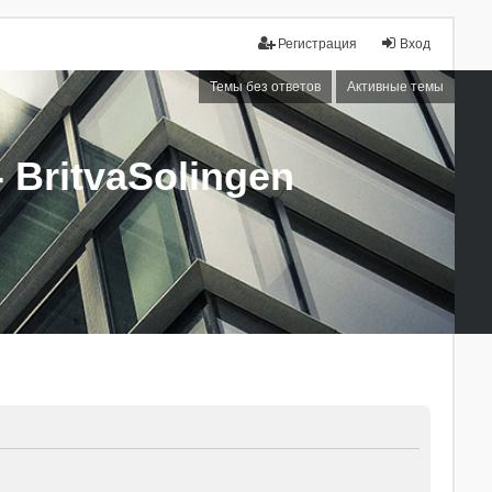
Регистрация
Вход
Темы без ответов
Активные темы
BritvaSolingen