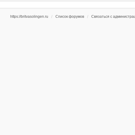
https://britvasolingen.ru
Список форумов
Связаться с администра