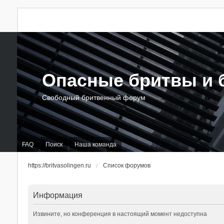
Опасные бритвы и б
Свободный бритвенный форум
FAQ
Поиск
Наша команда
https://britvasolingen.ru
Список форумов
Информация
Извините, но конференция в настоящий момент недоступна