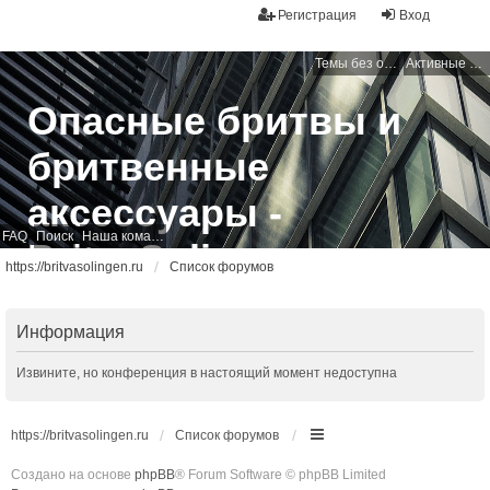
Регистрация
Вход
Темы без ответов
Активные темы
Опасные бритвы и
бритвенные
аксессуары -
FAQ
Поиск
Наша команда
BritvaSolingen
https://britvasolingen.ru
Список форумов
Свободный бритвенный форум
Информация
Извините, но конференция в настоящий момент недоступна
https://britvasolingen.ru
Список форумов
Создано на основе
phpBB
® Forum Software © phpBB Limited