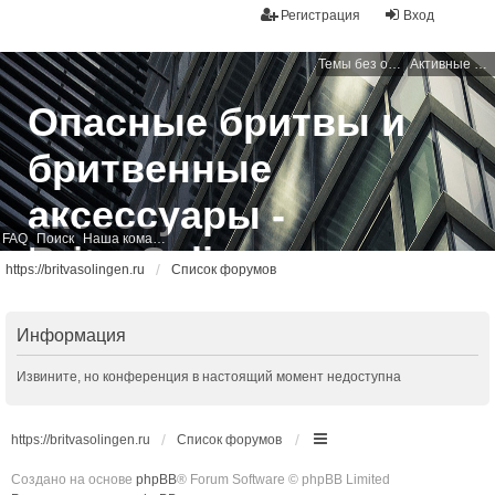
Регистрация
Вход
Темы без ответов
Активные темы
Опасные бритвы и
бритвенные
аксессуары -
FAQ
Поиск
Наша команда
BritvaSolingen
https://britvasolingen.ru
Список форумов
Свободный бритвенный форум
Информация
Извините, но конференция в настоящий момент недоступна
https://britvasolingen.ru
Список форумов
Создано на основе
phpBB
® Forum Software © phpBB Limited