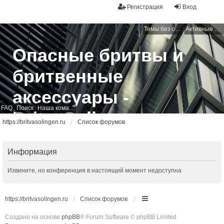
Регистрация
Вход
Темы без ответов
Активные темы
Опасные бритвы и
бритвенные
аксессуары -
FAQ
Поиск
Наша команда
BritvaSolingen
https://britvasolingen.ru
Список форумов
Свободный бритвенный форум
Информация
Извините, но конференция в настоящий момент недоступна
https://britvasolingen.ru
Список форумов
Создано на основе
phpBB
® Forum Software © phpBB Limited