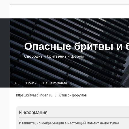
Опасные бритвы и б
Свободный бритвенный форум
FAQ
Поиск
Наша команда
https://britvasolingen.ru
Список форумов
Информация
Извините, но конференция в настоящий момент недоступна