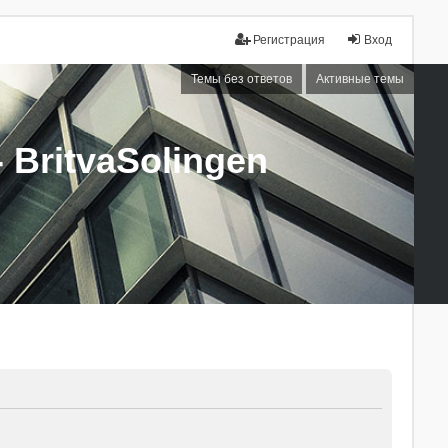
Регистрация
Вход
Темы без ответов
Активные темы
BritvaSolingen