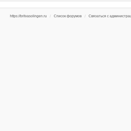
https://britvasolingen.ru
Список форумов
Связаться с администра