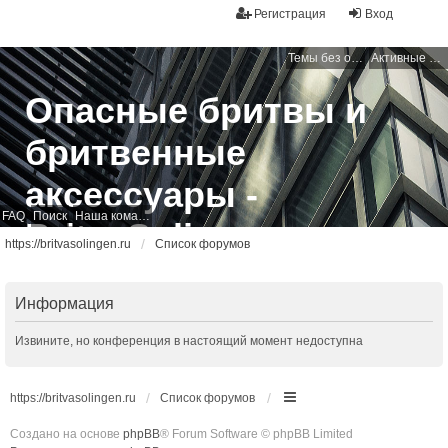
Регистрация
Вход
Темы без ответов
Активные темы
Опасные бритвы и
бритвенные
аксессуары -
FAQ
Поиск
Наша команда
BritvaSolingen
https://britvasolingen.ru
Список форумов
Свободный бритвенный форум
Информация
Извините, но конференция в настоящий момент недоступна
https://britvasolingen.ru
Список форумов
Создано на основе
phpBB
® Forum Software © phpBB Limited