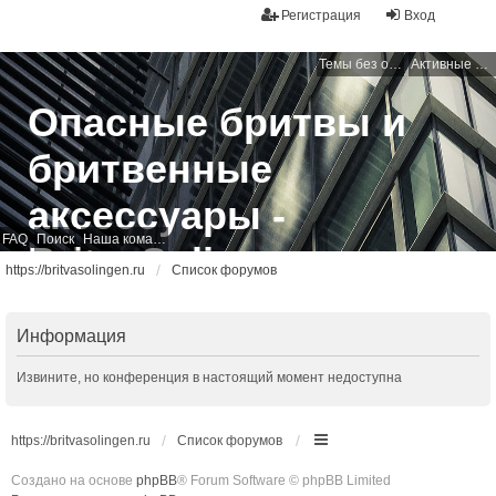
Регистрация
Вход
Темы без ответов
Активные темы
Опасные бритвы и
бритвенные
аксессуары -
FAQ
Поиск
Наша команда
BritvaSolingen
https://britvasolingen.ru
Список форумов
Свободный бритвенный форум
Информация
Извините, но конференция в настоящий момент недоступна
https://britvasolingen.ru
Список форумов
Создано на основе
phpBB
® Forum Software © phpBB Limited