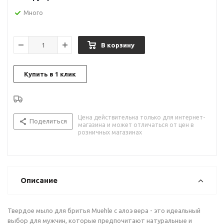
Много
В корзину
Купить в 1 клик
Цена действительна только для интернет-
Поделиться
магазина и может отличаться от цен в
розничных магазинах
Описание
Твердое мыло для бритья Muehle с алоэ вера - это идеальный
выбор для мужчин, которые предпочитают натуральные и