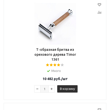
Т-образная бритва из
орехового дерева Timor
1361
Много
10 482
руб.
/шт
В корзину