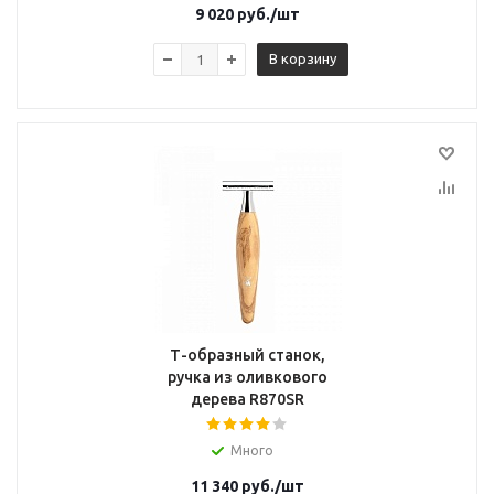
9 020
руб.
/шт
В корзину
Т-образный станок,
ручка из оливкового
дерева R870SR
Много
11 340
руб.
/шт