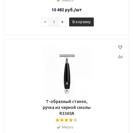
Много
10 482
руб.
/шт
В корзину
Т-образный станок,
ручка из черной смолы
R336SR
Много