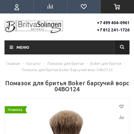
+7 499 404-0961
+7 812 241-1726
МЕНЮ
Главная
-
Каталог
-
Помазки для бритья
-
Boker для бритья
-
Помазок для бритья Boker барсучий ворс 04BO124
Помазок для бритья Boker барсучий ворс
04BO124
Новинка