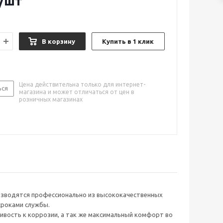
/шт
В корзину
Купить в 1 клик
Цена действительна только для интернет-
ься
магазина и может отличаться от цен в
розничных магазинах
оизводятся профессионально из высококачественных
сроками службы.
вость к коррозии, а так же максимальный комфорт во