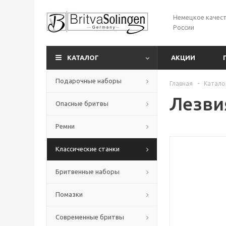
Немецкое качест
России
КАТАЛОГ
АКЦИИ
Подарочные наборы
Главная
-
Катало
Лезви
Опасные бритвы
Ремни
Классические станки
Бритвенные наборы
Помазки
Современные бритвы