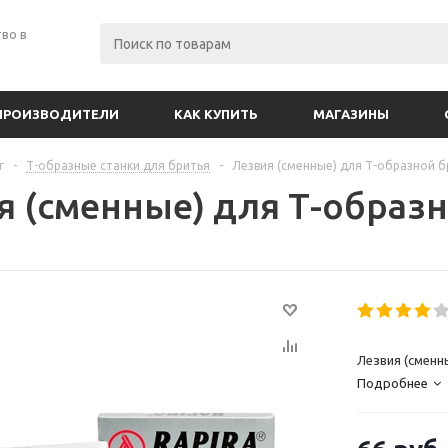
во в
ПРОИЗВОДИТЕЛИ
КАК КУПИТЬ
МАГАЗИНЫ
г
-
Т-образные станки для бритья
-
Лезвия (сменные) для Т-образной б
я (сменные) для Т-образн
Лезвия (сменн
Подробнее