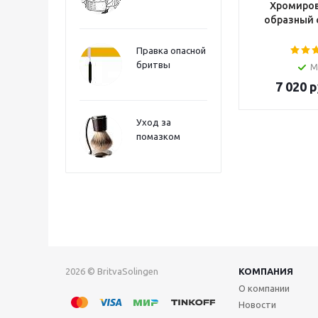
Хромиров
образный 
Правка опасной
бритвы
М
7 020
р
Уход за
помазком
2026 © BritvaSolingen
КОМПАНИЯ
О компании
Новости