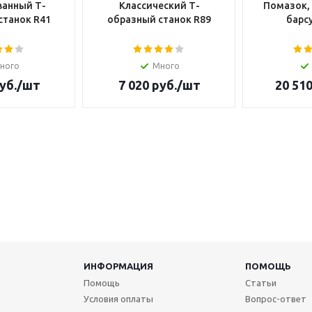
анный Т-
Классический Т-
Помазок,
станок R41
образный станок R89
барсу
ного
Много
уб.
/шт
7 020
руб.
/шт
20 51
ИНФОРМАЦИЯ
ПОМОЩЬ
Помощь
Статьи
Условия оплаты
Вопрос-ответ