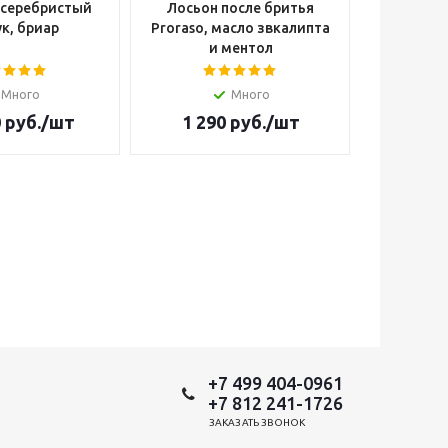
 серебристый
Лосьон после бритья
Опасна
к, бриар
Proraso, масло звкалипта
Cutter W
и ментол
Много
Много
Н
0
руб.
/шт
1 290
руб.
/шт
14 4
+7 499 404-0961
+7 812 241-1726
ЗАКАЗАТЬ ЗВОНОК