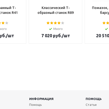
анный Т-
Классический Т-
Помазок,
станок R41
образный станок R89
барсу
ного
Много
уб.
/шт
7 020
руб.
/шт
20 51
ИНФОРМАЦИЯ
ПОМОЩЬ
Помощь
Статьи