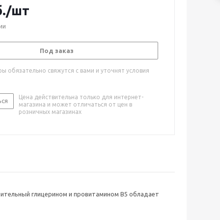
.
/шт
ии
Под заказ
ы обязательно свяжутся с вами и уточнят условия
Цена действительна только для интернет-
ься
магазина и может отличаться от цен в
розничных магазинах
астительный глицерином и провитамином B5 обладает