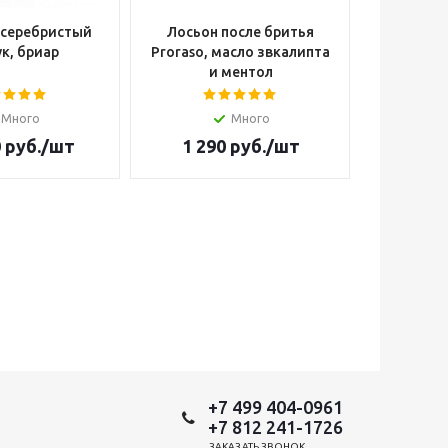
 серебристый
Лосьон после бритья
Опасна
к, бриар
Proraso, масло звкалипта
Cutter W
и ментол
Много
Много
Н
0
руб.
/шт
1 290
руб.
/шт
14 4
+7 499 404-0961
+7 812 241-1726
ЗАКАЗАТЬ ЗВОНОК