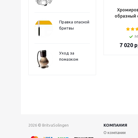
Хромиров
образный 
Правка опасной
бритвы
М
7 020
р
Уход за
помазком
2026 © BritvaSolingen
КОМПАНИЯ
О компании