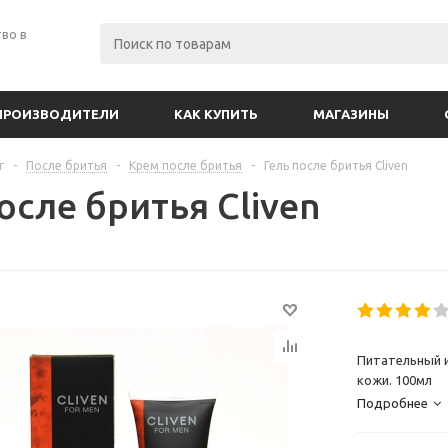
во в
ПРОИЗВОДИТЕЛИ
КАК КУПИТЬ
МАГАЗИНЫ
г
-
После бритья
-
Крем после бритья
-
Гель после бритья Cliven
осле бритья Cliven
Питательный 
кожи. 100мл
Подробнее