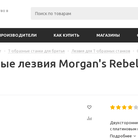
во в
ПРОИЗВОДИТЕЛИ
КАК КУПИТЬ
МАГАЗИНЫ
г
-
Т-образные станки для бритья
-
Лезвия для Т-образных станков
-
е лезвия Morgan's Rebel 
Двухсторонни
с платиновым 
Подробнее