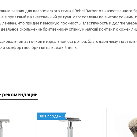
нные лезвия для классического станка Rebel Barber от качественного 
е в приятный и качественный ритуал. Изготовлены по высокоточным 
ылением, что придает высокую прочность, эластичность и долгие увер
деальное скольжение бритвенному станку и мягкий контакт с кожей л
иональной заточкой и идеальной остротой, благодаря чему тщательн
е и комфортное бритье на каждый день.
е рекомендации
Хит продаж