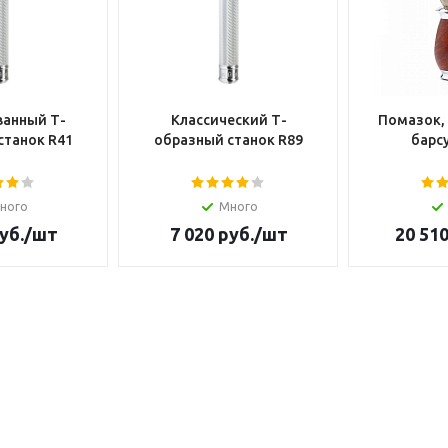
анный Т-
Классический Т-
Помазок,
станок R41
образный станок R89
барсу
ного
Много
уб.
/шт
7 020
руб.
/шт
20 51