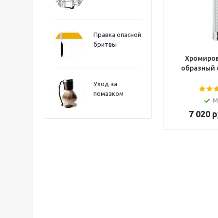
Правка опасной
бритвы
Хромиров
образный 
Уход за
помазком
М
7 020
р