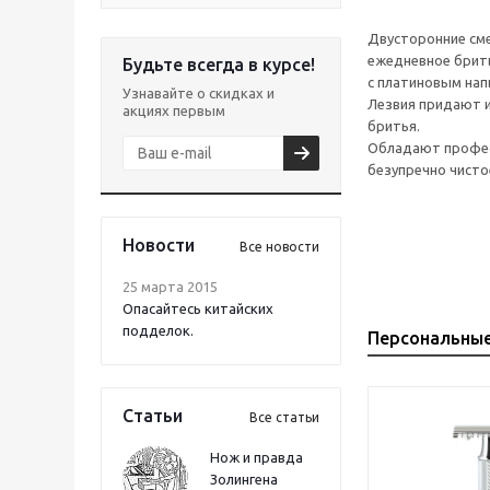
Двусторонние сме
ежедневное брить
Будьте всегда в курсе!
с платиновым нап
Узнавайте о скидках и
Лезвия придают и
акциях первым
бритья.
Обладают професс
безупречно чисто
Новости
Все новости
25 марта 2015
Опасайтесь китайских
подделок.
Персональны
Статьи
Все статьи
Нож и правда
Золингена