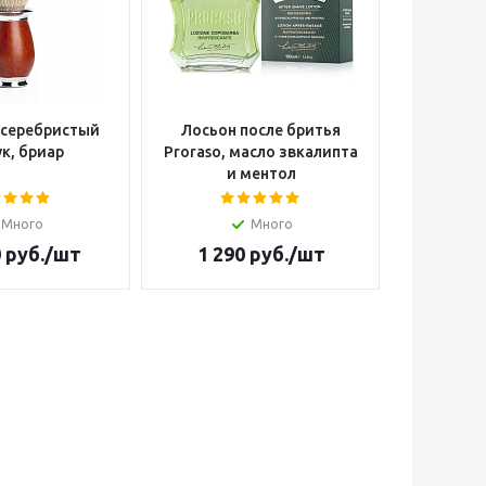
 серебристый
Лосьон после бритья
Опасна
к, бриар
Proraso, масло звкалипта
Cutter W
и ментол
Много
Много
Н
0
руб.
/шт
1 290
руб.
/шт
14 4