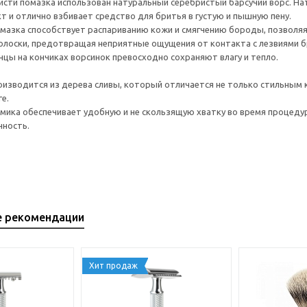
исти помазка использован натуральный серебристый барсучий ворс. Н
 и отлично взбивает средство для бритья в густую и пышную пену.
мазка способствует распариванию кожи и смягчению бороды, позволяя
олоски, предотвращая неприятные ощущения от контакта с лезвиями 
цы на кончиках ворсинок превосходно сохраняют влагу и тепло.
оизводится из дерева сливы, который отличается не только стильным
е.
мика обеспечивает удобную и не скользящую хватку во время процед
чность.
е рекомендации
Хит продаж