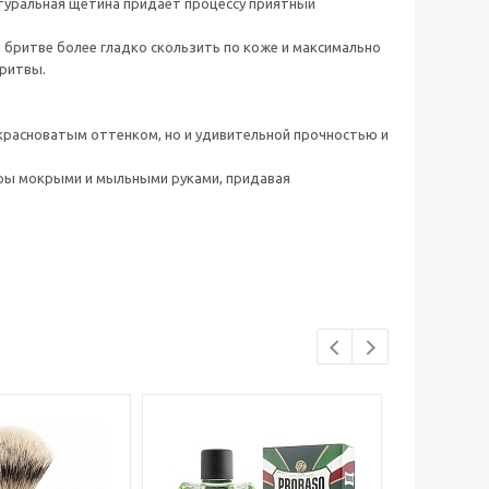
атуральная щетина придает процессу приятный
 бритве более гладко скользить по коже и максимально
бритвы.
 красноватым оттенком, но и удивительной прочностью и
уры мокрыми и мыльными руками, придавая