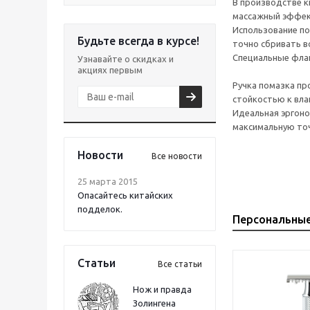
В производстве к
массажный эффект
Использование по
Будьте всегда в курсе!
точно сбривать в
Специальные флан
Узнавайте о скидках и
акциях первым
Ручка помазка пр
стойкостью к влаг
Идеальная эргоно
максимальную то
Новости
Все новости
25 марта 2015
Опасайтесь китайских
подделок.
Персональны
Статьи
Все статьи
Нож и правда
Золингена