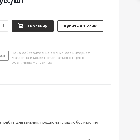
уб.
/шт
В корзину
Купить в 1 клик
Цена действительна только для интернет-
ься
магазина и может отличаться от цен в
розничных магазинах
й атрибут для мужчин, предпочитающих безупречно