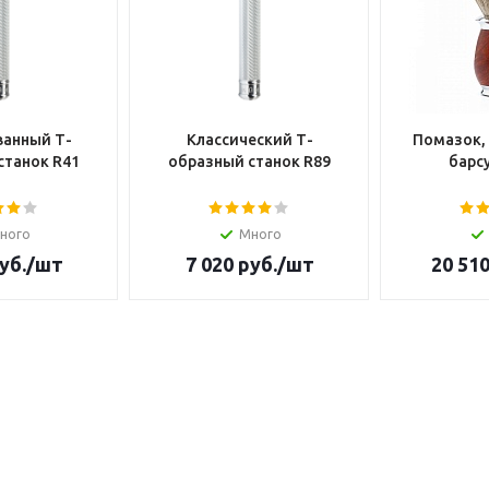
анный Т-
Классический Т-
Помазок,
станок R41
образный станок R89
барсу
ного
Много
уб.
/шт
7 020
руб.
/шт
20 51