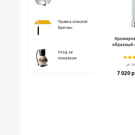
Правка опасной
бритвы
Хромиров
образный 
Уход за
помазком
М
7 020
р