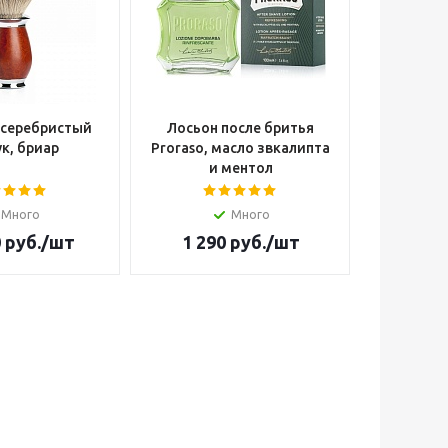
 серебристый
Лосьон после бритья
Опасна
к, бриар
Proraso, масло звкалипта
Cutter W
и ментол
Много
Много
Н
0
руб.
/шт
1 290
руб.
/шт
14 4