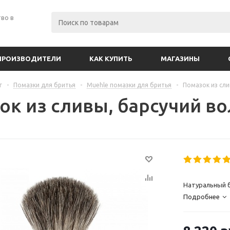
во в
ПРОИЗВОДИТЕЛИ
КАК КУПИТЬ
МАГАЗИНЫ
г
-
Помазки для бритья
-
Muehle помазки для бритья
-
Помазок из сли
ок из сливы, барсучий во
Натуральный б
Подробнее