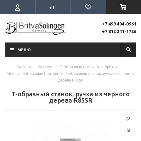
+7 499 404-0961
+7 812 241-1726
МЕНЮ
Главная
-
Каталог
-
Т-образные станки для бритья
-
Muehle Т-образные бритвы
-
Т-образный станок, ручка из черного
дерева R85SR
Т-образный станок, ручка из черного
дерева R85SR