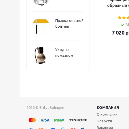
образный 
Правка опасной
М
бритвы
7 020
р
Уход за
помазком
2026 © BritvaSolingen
КОМПАНИЯ
О компании
Новости
Вакансии