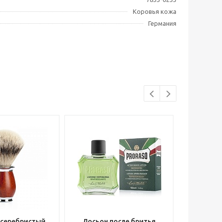
Коровья кожа
Германия
 серебристый
Лосьон после бритья
Опасна