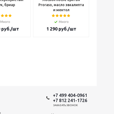
к, бриар
Proraso, масло звкалипта
Cutter W
и ментол
Много
Много
Н
0
руб.
/шт
1 290
руб.
/шт
14 4
+7 499 404-0961
+7 812 241-1726
ЗАКАЗАТЬ ЗВОНОК
и