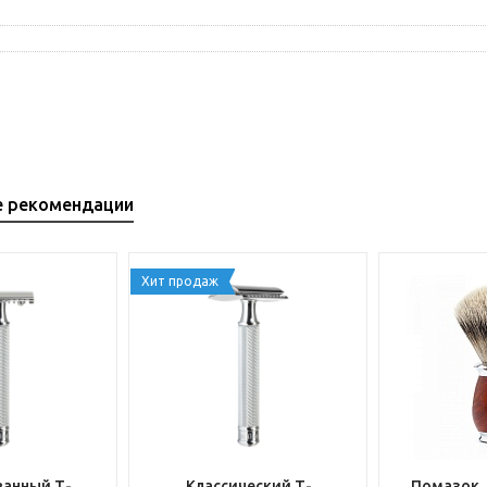
е рекомендации
Хит продаж
анный Т-
Классический Т-
Помазок,