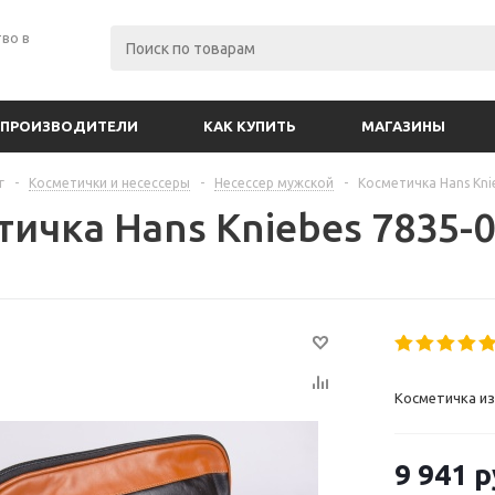
во в
ПРОИЗВОДИТЕЛИ
КАК КУПИТЬ
МАГАЗИНЫ
г
-
Косметички и несессеры
-
Несессер мужской
-
Косметичка Hans Kni
тичка Hans Kniebes 7835-
Косметичка из
9 941
р