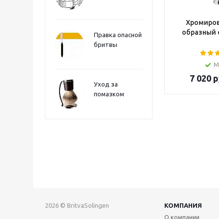
Хромиров
образный 
Правка опасной
бритвы
М
7 020
р
Уход за
помазком
2026 © BritvaSolingen
КОМПАНИЯ
О компании