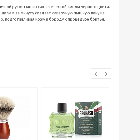
мичной рукоятью из синтетической смолы черного цвета.
ньше чем за минуту создает сливочную пышную пену из
о, подготавливая кожу и бороду к процедуре бритья,