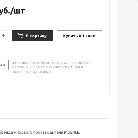
уб.
/шт
В корзину
Купить в 1 клик
Цена действительна только для интернет-
ься
магазина и может отличаться от цен в
розничных магазинах
бренда мирового производителя MUEHLE.