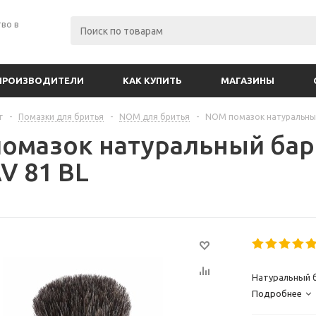
во в
ПРОИЗВОДИТЕЛИ
КАК КУПИТЬ
МАГАЗИНЫ
г
-
Помазки для бритья
-
NOM для бритья
-
NOM помазок натуральный
омазок натуральный бар
V 81 BL
Натуральный б
Подробнее