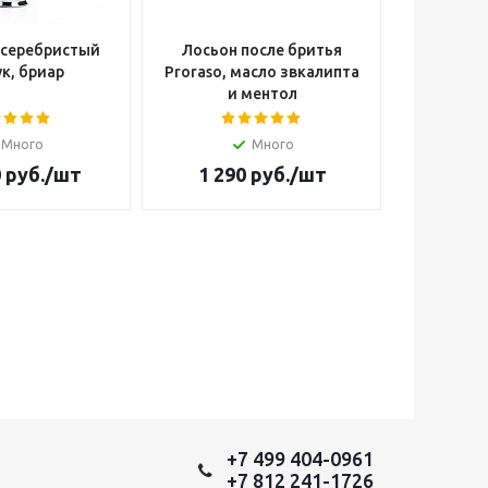
 серебристый
Лосьон после бритья
Опасна
к, бриар
Proraso, масло звкалипта
Cutter W
и ментол
Много
Много
Н
0
руб.
/шт
1 290
руб.
/шт
14 4
+7 499 404-0961
+7 812 241-1726