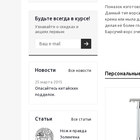
Помазок изготовл
Данный тип ворса 
Будьте всегда в курсе!
крема или мыла д
делая её более г
Узнавайте о скидках и
акциях первым
Барсучий ворс оч
Новости
Все новости
Персональны
25 марта 2015
Опасайтесь китайских
подделок.
Статьи
Все статьи
Нож и правда
Золингена