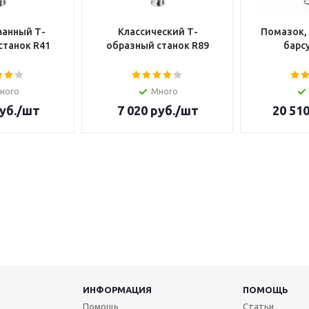
анный Т-
Классический Т-
Помазок,
станок R41
образный станок R89
барсу
ного
Много
уб.
/шт
7 020
руб.
/шт
20 51
ИНФОРМАЦИЯ
ПОМОЩЬ
Помощь
Статьи