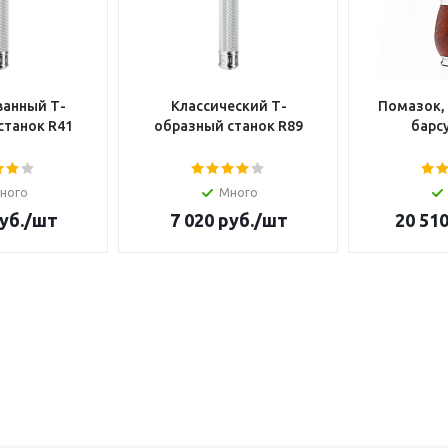
анный Т-
Классический Т-
Помазок,
станок R41
образный станок R89
барсу
ного
Много
уб.
/шт
7 020
руб.
/шт
20 51