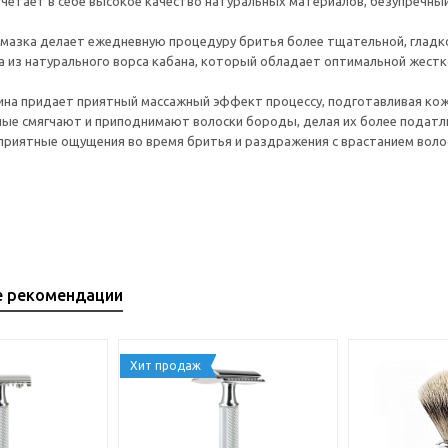
четает в себе высокое качество натуральных материалов, безупречный
мазка делает ежедневную процедуру бритья более тщательной, гладк
а из натурального ворса кабана, который обладает оптимальной жестк
на придает приятный массажный эффект процессу, подготавливая кож
ые смягчают и приподнимают волоски бороды, делая их более податл
приятные ощущения во время бритья и раздражения с врастанием волос
е рекомендации
Хит продаж