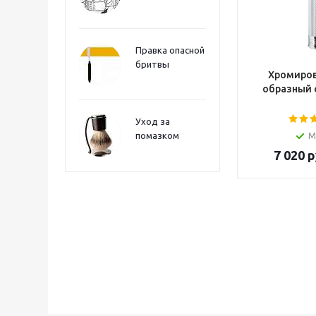
Правка опасной
бритвы
Хромиров
образный 
Уход за
помазком
М
7 020
р