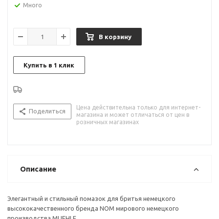
Много
В корзину
Купить в 1 клик
Цена действительна только для интернет-
Поделиться
магазина и может отличаться от цен в
розничных магазинах
Описание
Элегантный и стильный помазок для бритья немецкого
высококачественного бренда NOM мирового немецкого
производства MUEHLE.