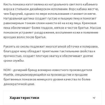
Кисть помазка изготовлена из натурального светлого кабаньего
ворса в стильном дизайнерском исполнении. Ворс кабана жестче,
чем барсучий, однако по мере использования становится мягче.
Натуральная щетина создает густую и пышную пену и помогает
равномерным тонким слоем нанести её на кожу лица. Кремовая
пена обеспечивает более гладкое, мягкое и чистое бритье. Массаж
помазком устраняет раздражения, воспаления кожи и появление
вросших волос после бритья.
Рукоять из смолы подлежит многоэтапной обточке и полировке,
благодаря чему обладает приятными тактильными свойства и
прочностью, создает плотную хватку и обеспечивает долгие
сроки службы.
NOM - дочерний бренд всемирно известного производителя
Muehle, специализирующийся на производстве и продаже
бритвенных помазков немецкого уровня качества по более
демократичной цене.
Характеристики