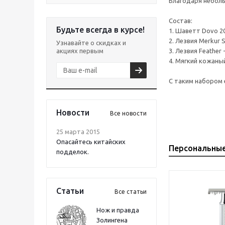
Благодаря неболь
Состав:
Будьте всегда в курсе!
1. Шаветт Dovo 2
2. Лезвия Merkur 
Узнавайте о скидках и
акциях первым
3. Лезвия Feather
4. Мягкий кожаны
С таким набором 
Новости
Все новости
25 марта 2015
Опасайтесь китайских
Персональны
подделок.
Статьи
Все статьи
Нож и правда
Золингена