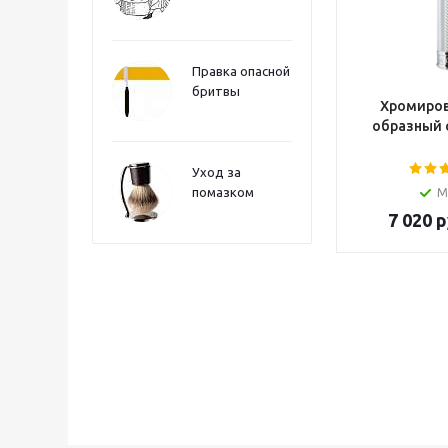
Правка опасной
бритвы
Хромиров
образный 
Уход за
помазком
М
7 020
р