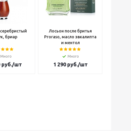
 серебристый
Лосьон после бритья
Опасна
к, бриар
Proraso, масло звкалипта
Cutter W
и ментол
Много
Много
Н
0
руб.
/шт
1 290
руб.
/шт
14 4