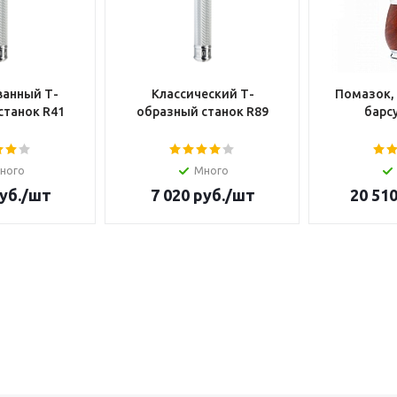
анный Т-
Классический Т-
Помазок,
станок R41
образный станок R89
барсу
ного
Много
уб.
/шт
7 020
руб.
/шт
20 51