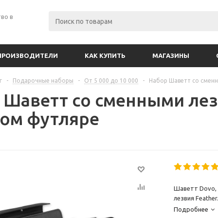
во в
ПРОИЗВОДИТЕЛИ
КАК КУПИТЬ
МАГАЗИНЫ
г
-
Подарочные наборы
-
От 5 000 до 10 000
-
Набор Шаветт со смен
 Шаветт со сменными лез
ом футляре
Шаветт Dovo, 
лезвия Feather
Подробнее