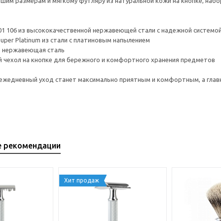
шим размерам и мягкому футляру из натуральной кожи на кнопке, набор
01 106 из высококачественной нержавеющей стали с надежной системой
Super Platinum из стали с платиновым напылением
 - нержавеющая сталь
й чехол на кнопке для бережного и комфортного хранения предметов
ежедневный уход станет максимально приятным и комфортным, а глав
е рекомендации
Хит продаж